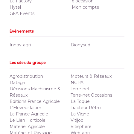
La Factory
d'occasion
Hytel
Mon compte
GFA Events
Événements
Innov-agri
Dionysud
Les sites du groupe
Agrodistribution
Moteurs & Réseaux
Datagri
NGPA
Décisions Machinisme &
Terre-net
Réseaux
Terre-net Occasions
Editions France Agricole
La Toque
L'Eleveur laitier
Tracteur Rétro
La France Agricole
La Vigne
Le Lien Horticole
Vitijob
Matériel Agricole
Vitisphere
Matériel et Paysage
Web-agri