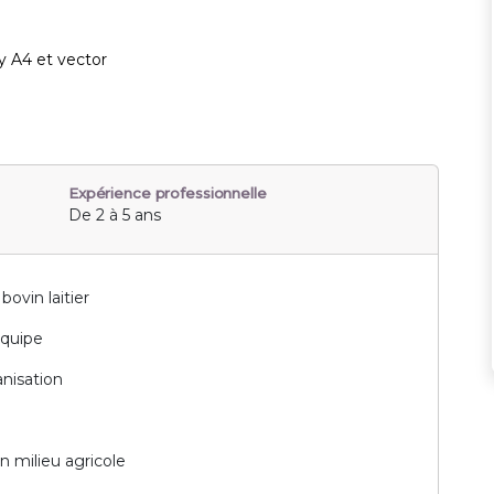
ely A4 et vector
Expérience professionnelle
De 2 à 5 ans
bovin laitier
quipe
anisation
en milieu agricole