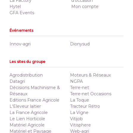
La Factory
d'occasion
Hytel
Mon compte
GFA Events
Événements
Innov-agri
Dionysud
Les sites du groupe
Agrodistribution
Moteurs & Réseaux
Datagri
NGPA
Décisions Machinisme &
Terre-net
Réseaux
Terre-net Occasions
Editions France Agricole
La Toque
L'Eleveur laitier
Tracteur Rétro
La France Agricole
La Vigne
Le Lien Horticole
Vitijob
Matériel Agricole
Vitisphere
Matériel et Paysage
Web-agri