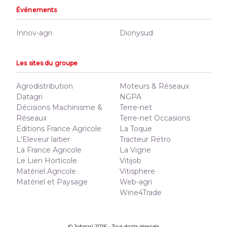
Événements
Innov-agri
Dionysud
Les sites du groupe
Agrodistribution
Moteurs & Réseaux
Datagri
NGPA
Décisions Machinisme &
Terre-net
Réseaux
Terre-net Occasions
Editions France Agricole
La Toque
L'Eleveur laitier
Tracteur Rétro
La France Agricole
La Vigne
Le Lien Horticole
Vitijob
Matériel Agricole
Vitisphere
Matériel et Paysage
Web-agri
Wine4Trade
© Jobagri 2026 - Tous droits réservés