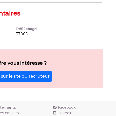
taires
Réf. Jobagri
37005
fre vous intéresse ?
sur le site du recruteur
utements
Facebook
es cookies
Linkedln