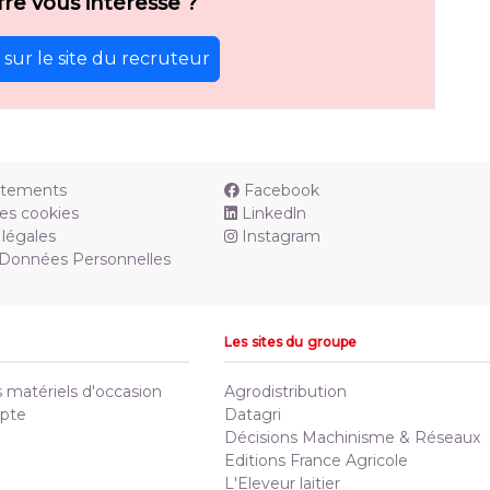
fre vous intéresse ?
sur le site du recruteur
utements
Facebook
es cookies
Linkedln
légales
Instagram
 Données Personnelles
Les sites du groupe
matériels d'occasion
Agrodistribution
pte
Datagri
Décisions Machinisme & Réseaux
Editions France Agricole
L'Eleveur laitier