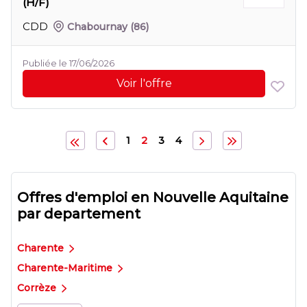
(H/F)
CDD
Chabournay
(86)
Publiée le 17/06/2026
Voir l'offre
1
2
3
4
Offres d'emploi en Nouvelle Aquitaine
par departement
Charente
Charente-Maritime
Corrèze