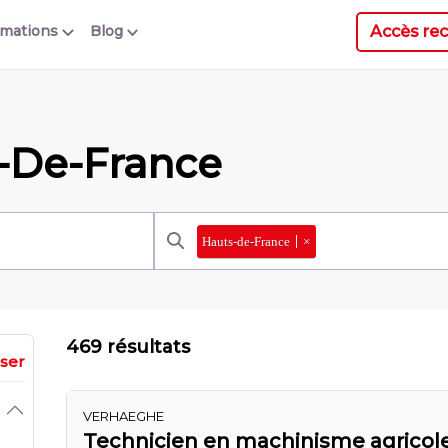
Accès rec
rmations
Blog
s-De-France
Hauts-de-France
×
469 résultats
iser
VERHAEGHE
Technicien en machinisme agricole