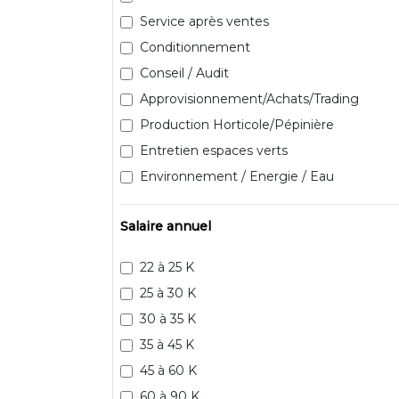
Service après ventes
Conditionnement
Conseil / Audit
Approvisionnement/Achats/Trading
Production Horticole/Pépinière
Entretien espaces verts
Environnement / Energie / Eau
Salaire annuel
22 à 25 K
25 à 30 K
30 à 35 K
35 à 45 K
45 à 60 K
60 à 90 K