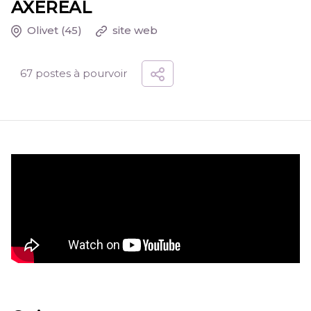
AXEREAL
Olivet
(45)
site web
67 postes à pourvoir