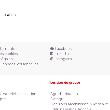
mplication
utements
Facebook
es cookies
Linkedln
légales
Instagram
 Données Personnelles
Les sites du groupe
matériels d'occasion
Agrodistribution
pte
Datagri
Décisions Machinisme & Réseaux
Editions France Agricole