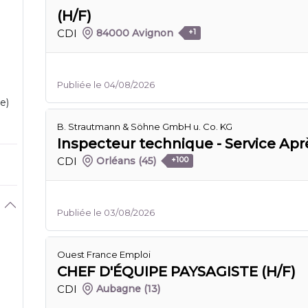
(H/F)
CDI
84000 Avignon
+1
Publiée le 04/08/2026
e)
B. Strautmann & Söhne GmbH u. Co. KG
Inspecteur technique - Service Apr
CDI
Orléans
(45)
+100
Publiée le 03/08/2026
Ouest France Emploi
CHEF D'ÉQUIPE PAYSAGISTE (H/F)
CDI
Aubagne
(13)