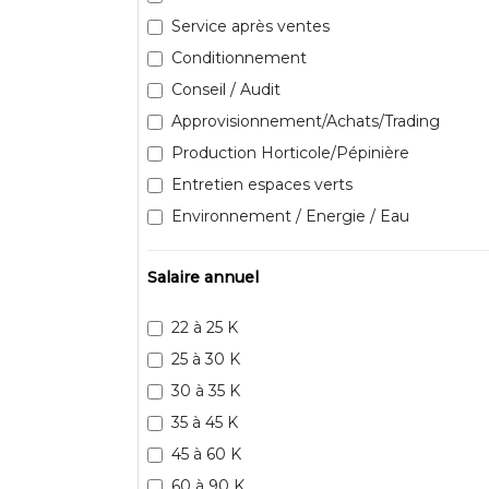
Service après ventes
Conditionnement
Conseil / Audit
Approvisionnement/Achats/Trading
Production Horticole/Pépinière
Entretien espaces verts
Environnement / Energie / Eau
Salaire annuel
22 à 25 K
25 à 30 K
30 à 35 K
35 à 45 K
45 à 60 K
60 à 90 K