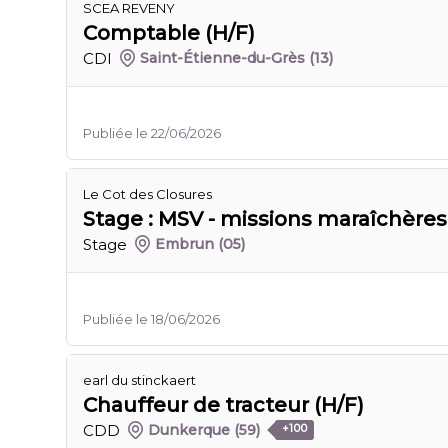
SCEA REVENY
Comptable (H/F)
CDI
Saint-Étienne-du-Grès
(13)
Publiée le 22/06/2026
Le Cot des Closures
Stage : MSV - missions maraîchères
Stage
Embrun
(05)
Publiée le 18/06/2026
earl du stinckaert
Chauffeur de tracteur (H/F)
CDD
Dunkerque
(59)
+100