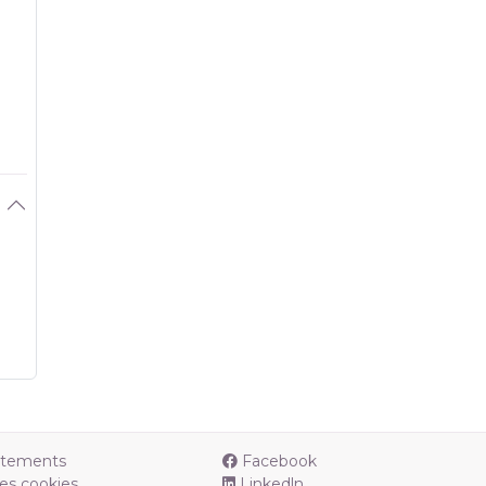
utements
Facebook
es cookies
Linkedln