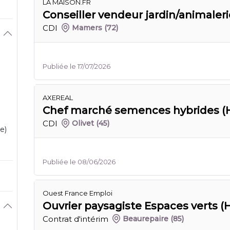
LA MAISON.FR
Conseiller vendeur jardin/animaler
CDI
Mamers
(72)
Publiée le 17/07/2026
AXEREAL
Chef marché semences hybrides (H
CDI
Olivet
(45)
e)
Publiée le 08/06/2026
Ouest France Emploi
Ouvrier paysagiste Espaces verts (H
Contrat d'intérim
Beaurepaire
(85)