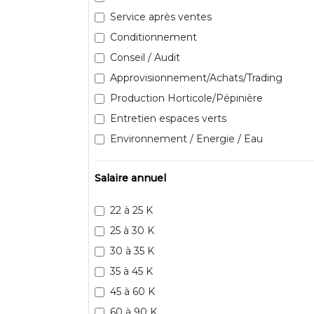
Service après ventes
Conditionnement
Conseil / Audit
Approvisionnement/Achats/Trading
Production Horticole/Pépinière
Entretien espaces verts
Environnement / Energie / Eau
Salaire annuel
22 à 25 K
25 à 30 K
30 à 35 K
35 à 45 K
45 à 60 K
60 à 90 K