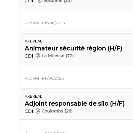
CDD
Bassens
(33)
Publiée le 15/06/2026
AXEREAL
Animateur sécurité région (H/F)
CDI
La Milesse
(72)
Publiée le 11/06/2026
AXEREAL
Adjoint responsable de silo (H/F)
CDI
Coulombs
(28)