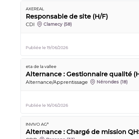
AXEREAL
Responsable de site (H/F)
CDI
Clamecy
(58)
Publiée le 19/06/2026
eta de la vallee
Alternance : Gestionnaire qualité (
Alternance/Apprentissage
Nérondes
(18)
Publiée le 16/06/2026
INVIVO AG°
Alternance : Chargé de mission QH