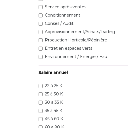
Service après ventes
Conditionnement
Conseil / Audit
Approvisionnement/Achats/Trading
Production Horticole/Pépinière
Entretien espaces verts
Environnement / Energie / Eau
Salaire annuel
22 à 25 K
25 à 30 K
30 à 35 K
35 à 45 K
45 à 60 K
60 à 90 K