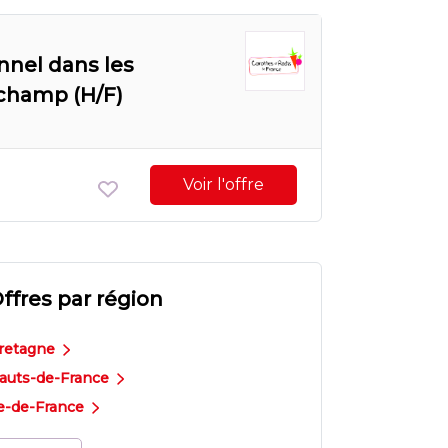
nnel dans les
 champ (H/F)
Voir l'offre
ffres par région
retagne
auts-de-France
le-de-France