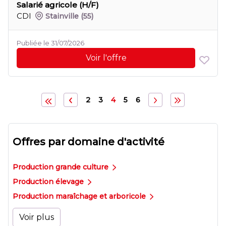
Salarié agricole (H/F)
CDI
Stainville
(55)
Publiée le 31/07/2026
Voir l'offre
2
3
4
5
6
Offres par domaine d'activité
Production grande culture
Production élevage
Production maraîchage et arboricole
Voir plus