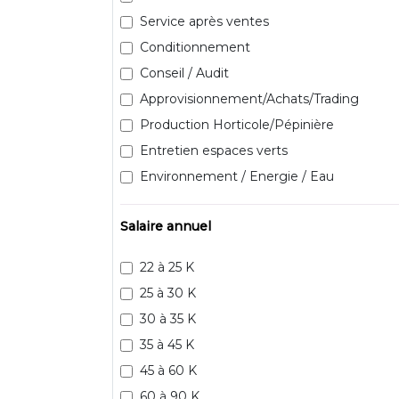
Service après ventes
Conditionnement
Conseil / Audit
Approvisionnement/Achats/Trading
Production Horticole/Pépinière
Entretien espaces verts
Environnement / Energie / Eau
Salaire annuel
22 à 25 K
25 à 30 K
30 à 35 K
35 à 45 K
45 à 60 K
60 à 90 K