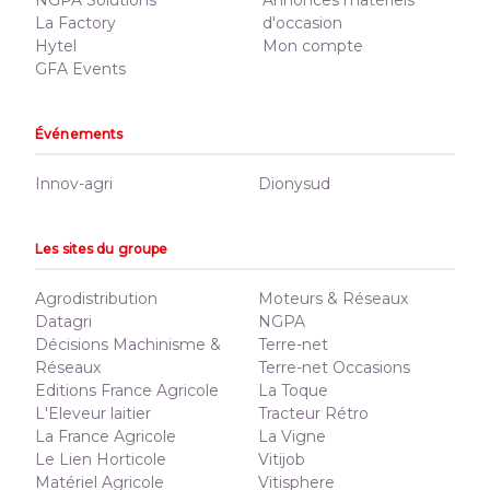
NGPA Solutions
Annonces matériels
La Factory
d'occasion
Hytel
Mon compte
GFA Events
Événements
Innov-agri
Dionysud
Les sites du groupe
Agrodistribution
Moteurs & Réseaux
Datagri
NGPA
Décisions Machinisme &
Terre-net
Réseaux
Terre-net Occasions
Editions France Agricole
La Toque
L'Eleveur laitier
Tracteur Rétro
La France Agricole
La Vigne
Le Lien Horticole
Vitijob
Matériel Agricole
Vitisphere